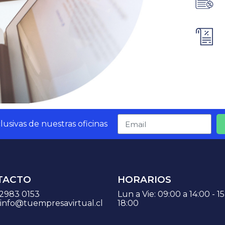
usivas de nuestras oficinas
TACTO
HORARIOS
 2983 0153
Lun a Vie: 09:00 a 14:00 - 1
info@tuempresavirtual.cl
18:00