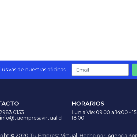
usivas de nuestras oficinas
TACTO
HORARIOS
 2983 0153
Lun a Vie: 09:00 a 14:00 - 1
info@tuempresavirtual.cl
18:00
ight © 2020 Tu Empresa Virtual. Hecho por: Agencia Kon